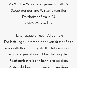
VSW − Die Versicherergemeinschaft für
Steuerberater und Wirtschaftsprüfer
Dotzheimer Straße 23
65185 Wiesbaden
Haftungsausschluss – Allgemein
Die Haftung für fremde oder von dritter Seite
übermittelter/bereitgestellter Informationen
wird ausgeschlossen. Eine Haftung der
Plattformbetreiberin kann erst ab dem
Zeitpunkt begründet werden, ab dem
Kenntnis von den rechtswidrigen Inhalten
besteht. In diesem Fall werden die
rechtsverletzenden Inhalte umgehend
entfernt.
Haftungsausschluss – Links